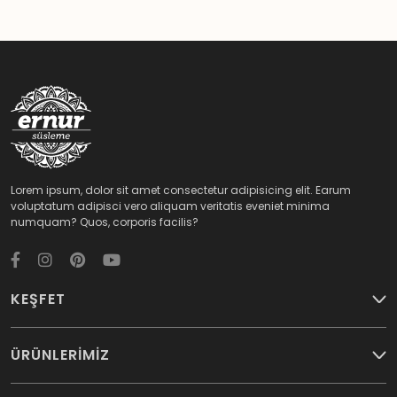
Lorem ipsum, dolor sit amet consectetur adipisicing elit. Earum
voluptatum adipisci vero aliquam veritatis eveniet minima
numquam? Quos, corporis facilis?
KEŞFET
ÜRÜNLERİMİZ