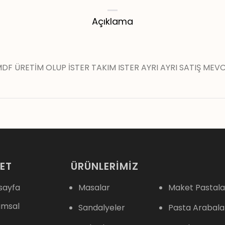
Açıklama
DF ÜRETİM OLUP İSTER TAKIM ISTER AYRI AYRI SATIŞ ME
ET
ÜRÜNLERİMİZ
sayfa
Masalar
Maket Pastala
umsal
Sandalyeler
Pasta Arabala