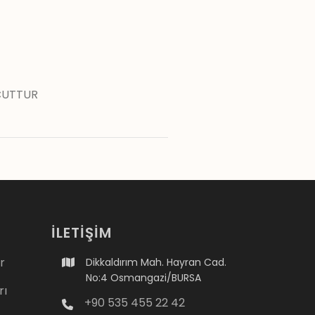
VCUTTUR
İLETİŞİM
r
Dikkaldırım Mah. Hayran Cad.
No:4 Osmangazi/BURSA
rı
+90 535 455 22 42