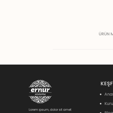
ÜRÜN M
KEŞF
Ana
Kur
Lorem ipsum, dolor sit amet
Blog