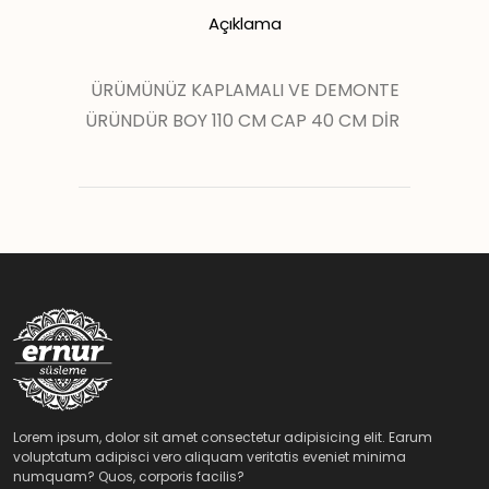
Açıklama
ÜRÜMÜNÜZ KAPLAMALI VE DEMONTE
ÜRÜNDÜR BOY 110 CM CAP 40 CM DİR
Lorem ipsum, dolor sit amet consectetur adipisicing elit. Earum
voluptatum adipisci vero aliquam veritatis eveniet minima
numquam? Quos, corporis facilis?