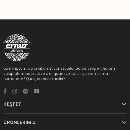
Lorem ipsum, dolor sit amet consectetur adipisicing elit. Earum
voluptatum adipisci vero aliquam veritatis eveniet minima
numquam? Quos, corporis facilis?
KEŞFET
ÜRÜNLERİMİZ